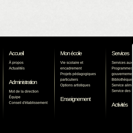
Accueil
Mon école
Services
À propos
Vie scolaire et
Services aux
Actualités
encadrement
Programmes
Projets pédagogiques
gouverneme
particuliers
Bibliothèque
Administration
Options artistiques
Service alime
Service des l
Mot de la direction
Équipe
Enseignement
Conseil d'établissement
Activités